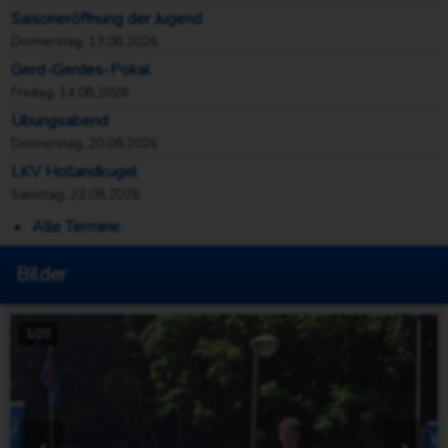
Saisoneröffnung der Jugend
Donnerstag, 13.08.2026
Gerd-Gerdes-Pokal
Freitag, 14.08.2026
Übungsabend
Donnerstag, 20.08.2026
LKV Hollandkugel
Samstag, 22.08.2026
Alle Termine
Bilder
1/20