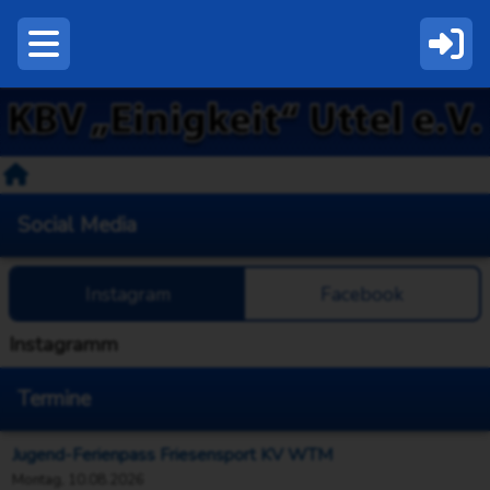
Social Media
Instagram
Facebook
Instagramm
Termine
Jugend-Ferienpass Friesensport KV WTM
Montag, 10.08.2026