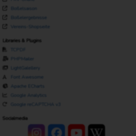
Boßelsaison
Boßelergebnisse
Vereins-Shopseite
Libraries & Plugins
TCPDF
PHPMailer
LightGalellery
Font Awesome
Apache ECharts
Google Analytics
Google reCAPTCHA v3
Socialmedia