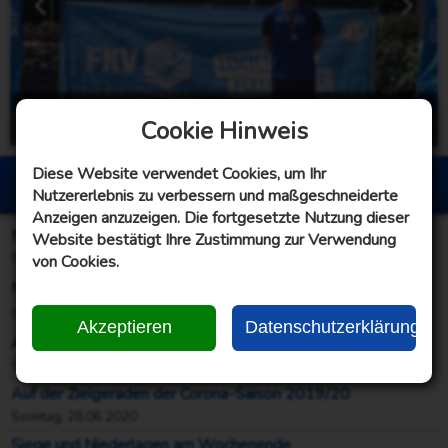
männliche Jugend B - Gummi
Cookie Hinweis
Sonntag, 21.06.2026
Diese Website verwendet Cookies, um Ihr
Berichte Bosselwoche
Nutzererlebnis zu verbessern und maßgeschneiderte
Anzeigen anzuzeigen. Die fortgesetzte Nutzung dieser
Männer II, III und IV mit Punkt(e)gewinn – Bezirksliga mit klassischem Fehlstart!
Website bestätigt Ihre Zustimmung zur Verwendung
von Cookies.
Sonntag, 04.10.2020
Männer I: Regionalliga III = Hui! 👍 Bezirksliga im Derby = Pfui! 👎
Sonntag, 27.09.2020
Akzeptieren
Datenschutzerklärung
Ausgeglichener Start der Frauen in die Saison 2020/21
Samstag, 26.09.2020
Auf der Zielgeraden der Corona-Saison 2019/20
Sonntag, 28.06.2020
Siege und Niederlagen am Wochenende