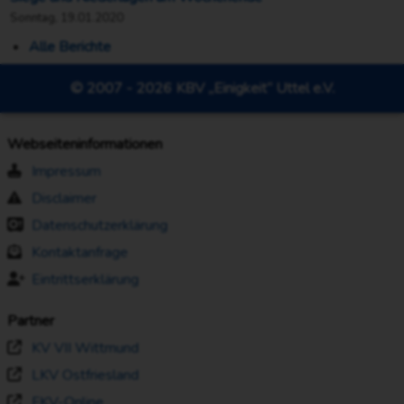
Sonntag, 19.01.2020
Alle Berichte
© 2007 - 2026 KBV „Einigkeit“ Uttel e.V.
Webseiteninformationen
Impressum
Disclaimer
Datenschutzerklärung
Kontaktanfrage
Eintrittserklärung
Partner
KV VII Wittmund
LKV Ostfriesland
FKV-Online