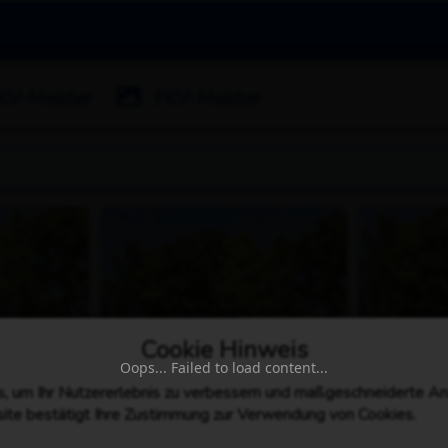
KV-Meister
FKV-Meister
Cookie Hinweis
Oops... Failed to load content...
 um Ihr Nutzererlebnis zu verbessern und maßgeschneiderte An
ite bestätigt Ihre Zustimmung zur Verwendung von Cookies.