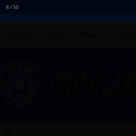
8
/
50
Startseite
Verein
Erfolge
Ergebn
Bilder
Einzelmeister
Kreismeister