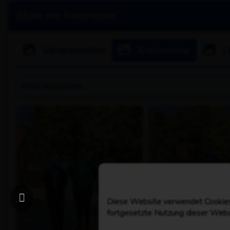
Bilder von Kreismeister
Vereinsmeister
Kreismeister
L
Filter
einblenden
Diese Website verwendet Cookies,
fortgesetzte Nutzung dieser Webs