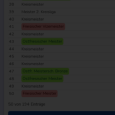
38
Kreismeister
39
Meister 2. Kreisliga
40
Kreismeister
41
Friesischer Vizemeister
42
Kreismeister
43
Ostfriesischer Meister
44
Kreismeister
45
Kreismeister
46
Kreismeister
47
Ostfr. Meistersch. Bronze
48
Ostfriesischer Meister
49
Kreismeister
50
Friesischer Meister
50
von
194
Einträge