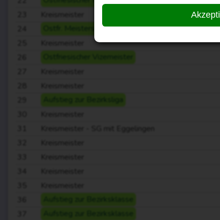
22
Ostfriesischer Meister
23
Kreismeister
Akzept
24
Ostfr. Meistersch. Bronze
25
Kreismeister
26
Ostfriesischer Vizemeister
27
Kreismeister
28
Kreismeister
29
Aufstieg zur Bezirksliga
30
Kreismeister
31
Kreismeister - SG mit Eggelingen
32
Kreismeister
33
Kreismeister
34
Kreismeister
35
Kreismeister
36
Aufstieg zur Bezirksklasse
37
Aufstieg zur Bezirksklasse