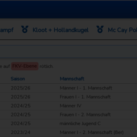
ampf
Kloot + Hollandkugel
Mc Cay Po
ie auf
FKV-Ebene
rötlich.
Saison
Mannschaft
2025/26
Männer I - 1. Mannschaft
2025/26
Frauen I - 1. Mannschaft
2024/25
Männer IV
2024/25
Frauen I - 2. Mannschaft
2024/25
männliche Jugend C
2023/24
Männer I - 2. Mannschaft (8er)