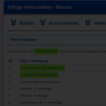
Erfolge Mannschaften - Bosseln
Boßeln
Klootschiessen
Mehrk
Filter
einblenden
Die Meister auf
Bezirksebene
sind grünlich zu markieren, d
Nr
Titel
/
Markierung
1
Vizemeister Bezirksklasse
2
Meister Bezirksklasse
3
Vizemeister Kreisklasse
4
Meister 2. Kreisliga
5
Meister Kreisliga
6
Aufstieg in die 2. Kreisliga