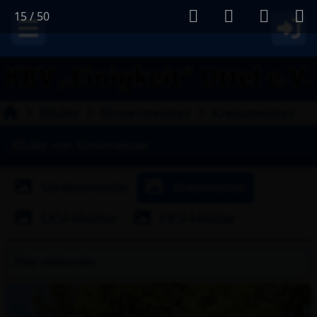
15
/
50
Bilder
Einzelmeister
Kreismeister
Bilder von Kreismeister
Vereinsmeister
Kreismeister
LKV-Meister
FKV-Meister
Filter
einblenden