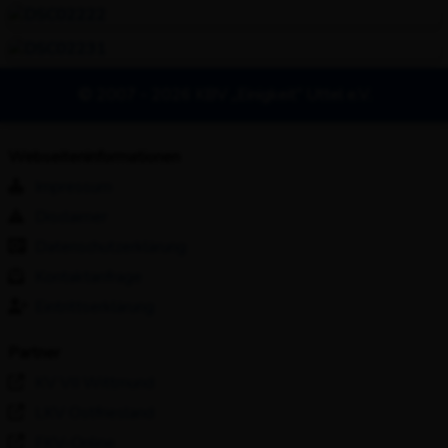
© 2007 - 2026 KBV „Einigkeit“ Uttel e.V.
Webseiteninformationen
Impressum
Disclaimer
Datenschutzerklärung
Kontaktanfrage
Eintrittserklärung
Partner
KV VII Wittmund
LKV Ostfriesland
FKV-Online