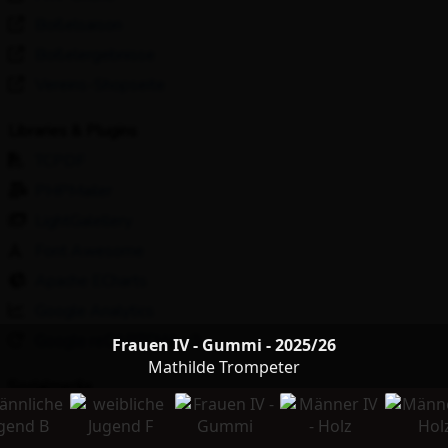
Boßelsaison
Boßelergebnisse
Vereins-Shopseite
Libraries & Plugins
TCPDF
PHPMailer
LightGalellery
Font Awesome
Apache ECharts
Google Analytics
Google reCAPTCHA v3
Frauen IV - Gummi - 2025/26
Mathilde Trompeter
Socialmedia