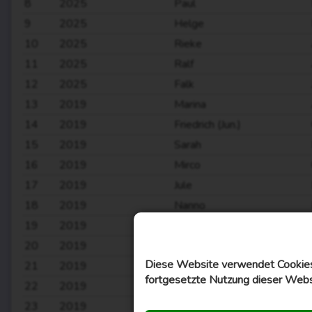
8
2025
Paul
9
2025
Helge
10
2025
Rieke
11
2025
Ralf
12
2025
Falk
13
2019
Marina
14
2019
Friedrich (Jun.)
15
2019
Sarah
16
2019
Mirco
17
2019
Jule
18
2019
Nanno
19
2019
Keno
20
2019
Janna
Diese Website verwendet Cookies,
21
2019
Timon
fortgesetzte Nutzung dieser Webs
22
2019
Rieke
23
2019
Niklas