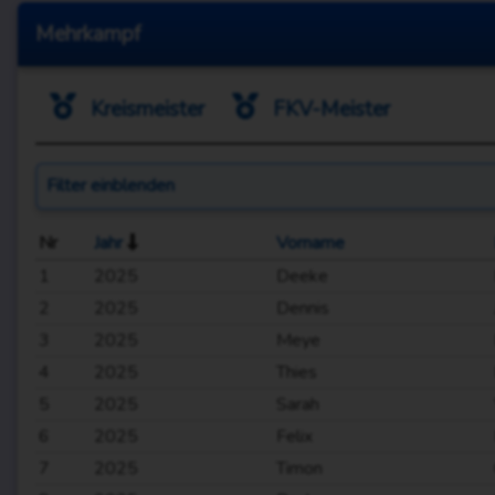
Mehrkampf
Kreismeister
FKV-Meister
Filter
einblenden
Nr
Jahr
Vorname
1
2025
Deeke
2
2025
Dennis
3
2025
Meye
4
2025
Thies
5
2025
Sarah
6
2025
Felix
7
2025
Timon