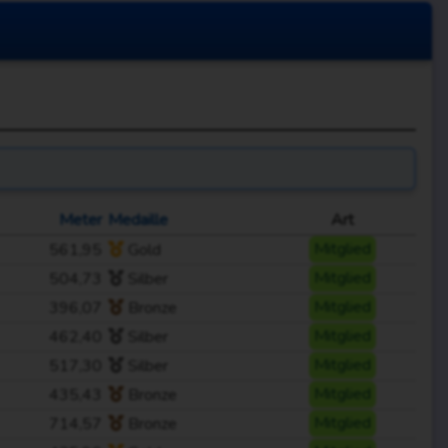
Meter
Medaille
Art
561,95
Gold
Mitglied
504,73
Silber
Mitglied
396,07
Bronze
Mitglied
462,40
Silber
Mitglied
517,30
Silber
Mitglied
435,43
Bronze
Mitglied
714,57
Bronze
Mitglied