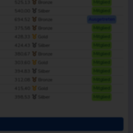
525,13
Bronze
Mitglied
540,00
Silber
Mitglied
694,52
Bronze
Ausgetreten
375,58
Bronze
Mitglied
428,33
Gold
Mitglied
424,43
Silber
Mitglied
380,67
Bronze
Mitglied
303,60
Gold
Mitglied
394,83
Silber
Mitglied
312,08
Bronze
Mitglied
415,40
Gold
Mitglied
398,53
Silber
Mitglied