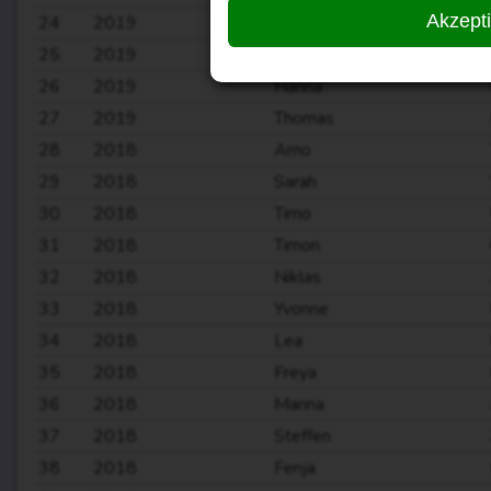
Akzept
24
2019
Fenja
25
2019
Sarah
26
2019
Hanna
27
2019
Thomas
28
2018
Arno
29
2018
Sarah
30
2018
Timo
31
2018
Timon
32
2018
Niklas
33
2018
Yvonne
34
2018
Lea
35
2018
Freya
36
2018
Marina
37
2018
Steffen
38
2018
Fenja