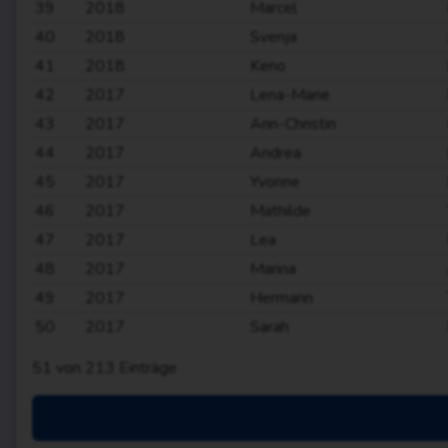
39
2018
Marcel
40
2018
Svenja
41
2018
Keno
42
2017
Lena-Marie
43
2017
Ann-Christin
44
2017
Andrea
45
2017
Yvonne
46
2017
Mathilde
47
2017
Lea
48
2017
Marina
49
2017
Hermann
50
2017
Sarah
51
von
213
Einträge