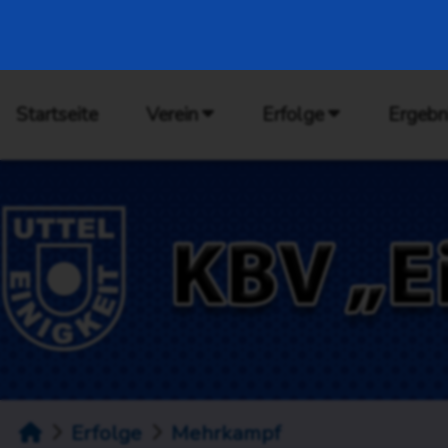
Startseite
Verein
Erfolge
Ergebn
Erfolge
Mehrkampf