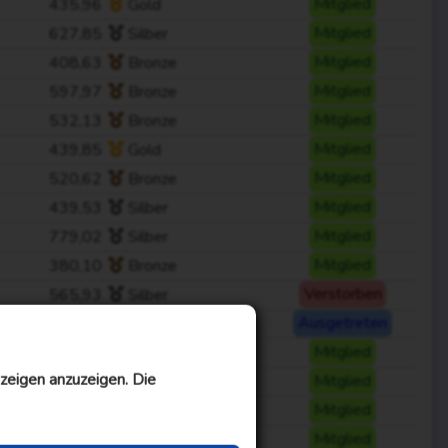
435,96
Gold
Mitglied
627,85
Silber
Mitglied
408,63
Bronze
Mitglied
597,97
Bronze
Mitglied
532,13
Bronze
Mitglied
439,85
Gold
Mitglied
520,62
Bronze
Mitglied
439,53
Silber
Mitglied
779,02
Silber
Mitglied
380,10
Bronze
Mitglied
565,93
Silber
Verstorben
588,80
Gold
Ausgetreten
320,60
Silber
Mitglied
zeigen anzuzeigen. Die
582,53
Silber
Mitglied
305,00
Bronze
Mitglied
575,82
Bronze
Mitglied