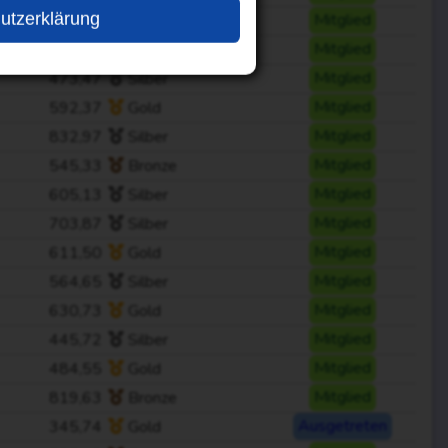
utzerklärung
500,25
Gold
Mitglied
542,02
Silber
Mitglied
473,47
Silber
Mitglied
592,37
Gold
Mitglied
832,97
Silber
Mitglied
545,33
Bronze
Mitglied
605,13
Silber
Mitglied
703,87
Silber
Mitglied
611,50
Gold
Mitglied
564,65
Silber
Mitglied
630,73
Gold
Mitglied
445,72
Silber
Mitglied
484,55
Gold
Mitglied
819,63
Bronze
Mitglied
345,74
Gold
Ausgetreten