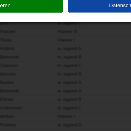
ieren
Datensch
Eilts
w. Jugend C
Willms
Frauen I
Eilts
w. Jugend C
Franzen
Männer III
Thiele
Männer I
Willms
w. Jugend A
Behrends
m. Jugend B
Claassen
m. Jugend C
Janssen
m. Jugend B
Busker
w. Jugend A
Behrends
w. Jugend A
Ehmen
w. Jugend B
Andreesen
w. Jugend C
Janßen
Männer I
Potinius
w. Jugend D