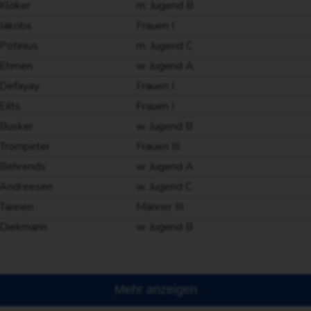
Klöker
m. Jugend B
Jakobs
Frauen I
Potinius
m. Jugend C
Ehmen
w. Jugend A
Defayay
Frauen I
Eilts
Frauen I
Busker
w. Jugend B
Trompeter
Frauen III
Behrends
w. Jugend A
Andreesen
w. Jugend C
Tannen
Männer III
Diekmann
w. Jugend B
Mehr anzeigen