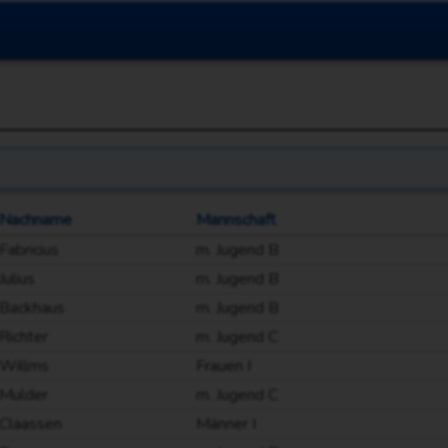
Nachname
Mannschaft
Fabricius
m. Jugend B
Julius
m. Jugend B
Backhaus
m. Jugend B
Richter
m. Jugend C
Willms
Frauen I
Mulder
m. Jugend C
Claassen
Männer I