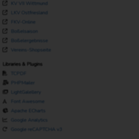
KV VII Wittmund
LKV Ostfriesland
FKV-Online
Boßelsaison
Boßelergebnisse
Vereins-Shopseite
Libraries & Plugins
TCPDF
PHPMailer
LightGalellery
Font Awesome
Apache ECharts
Google Analytics
Google reCAPTCHA v3