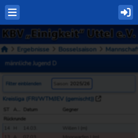
Ergebnisse
Bosselsaison
Mannschaf
männliche Jugend D
Filter
einblenden
Saison:
2025/26
Kreisliga (FRI/WTM/JEV (gemischt))
ST
Austragungsort
Datum
Gegner
Rückrunde
14
H
14.03.
Willen I (m)
13
A
07.03.
Moorwarfen I (m)