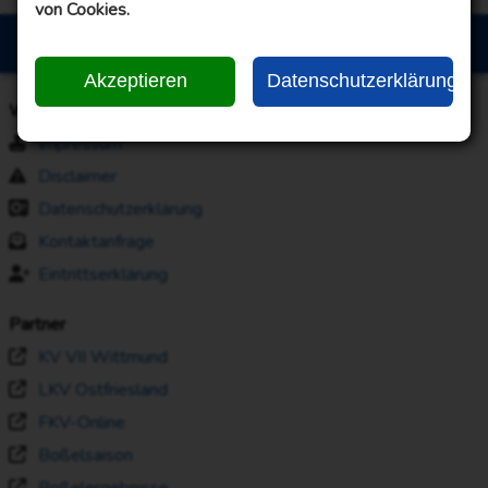
von Cookies.
© 2007 - 2026 KBV „Einigkeit“ Uttel e.V.
Akzeptieren
Datenschutzerklärung
Webseiteninformationen
Impressum
Disclaimer
Datenschutzerklärung
Kontaktanfrage
Eintrittserklärung
Partner
KV VII Wittmund
LKV Ostfriesland
FKV-Online
Boßelsaison